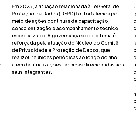
Em 2025, a atuação relacionada à Lei Geral de
O
m
Proteção de Dados (LGPD) foi fortalecida por
g
meio de ações contínuas de capacitação,
d
conscientização e acompanhamento técnico
c
especializado. A governança sobre o tema é
c
reforçada pela atuação do Núcleo do Comitê
l
de Privacidade e Proteção de Dados, que
p
realizou reuniões periódicas ao longo do ano,
p
go
além de atualizações técnicas direcionadas aos
a
seus integrantes.
p
c
i
m
c
c