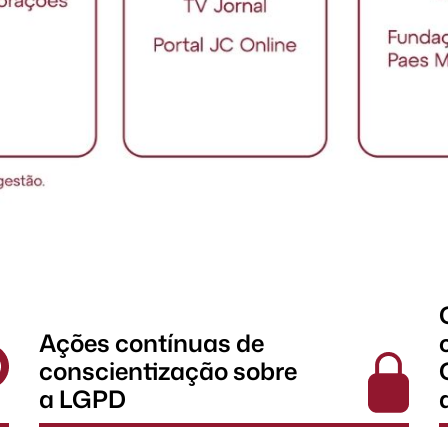
Ações contínuas de
conscientização sobre
a LGPD