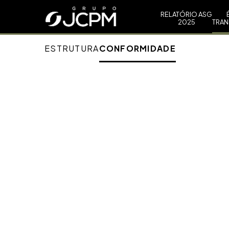
RELATÓRIO ASG
2025
TRAN
RELATÓRIO ASG 2025
ESTRUTURA
CONFORMIDADE
ÉTICA E TRANSPARÊNCIA
Home
/
Ética e Transparência
SUSTENTABILIDADE
NOS NEGÓCIOS
COMPROMISSO E
DESENVOLVIMENTO SOCIAL
LIDERANÇA
Ética e
Relatório completo
Vídeo Resumo