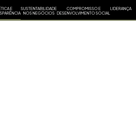
ÉTICA E
SUSTENTABILIDADE
COMPROMISSO E
LIDERANÇA
SPARÊNCIA
NOS NEGÓCIOS
DESENVOLVIMENTO SOCIAL