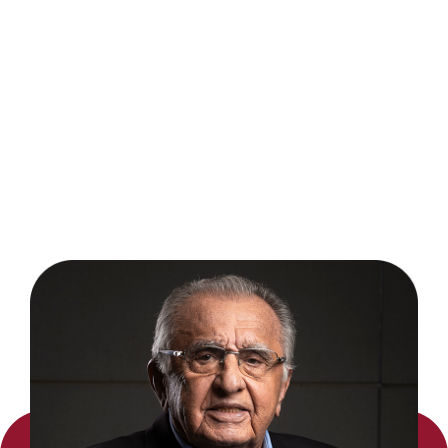
Relatório ASG
2025 Grupo JCPM
Apresentamos a quarta edição do
Relatório Ambiental, Social e de
Governança do Grupo JCPM, desta
vez analisando e demonstrando as
realizações e metas de 2025.