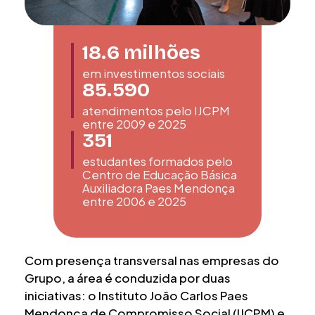
18.6
milhões
em investimentos sociais
85.590
atendimentos pelo IJCPM
entre 2009 e 2025
351
estudantes formados pelo
Centro de Educação Básica
Auxiliadora Paes Mendonça
entre 2006 e 2025
Com presença transversal nas empresas do
Grupo, a área é conduzida por duas
iniciativas: o Instituto João Carlos Paes
Mendonça de Compromisso Social (IJCPM) e