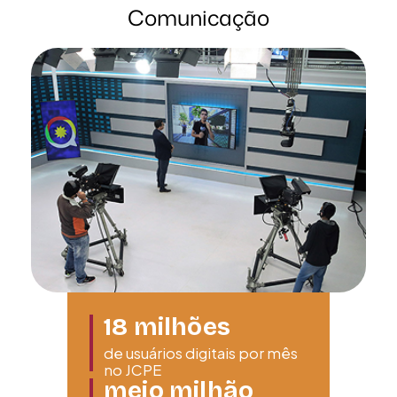
Comunicação
18
milhões
de usuários digitais por mês
no JCPE
meio milhão