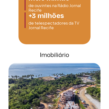
de ouvintes na Rádio Jornal
Recife
+3
milhões
de telespectadores da TV
Jornal Recife
Imobiliário